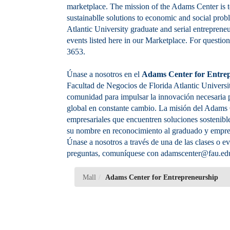
marketplace. The mission of the Adams Center is t
sustainablle solutions to economic and social pro
Atlantic University graduate and serial entreprene
events listed here in our Marketplace. For questi
3653.
Únase a nosotros en el
Adams Center for Entre
Facultad de Negocios de Florida Atlantic Universi
comunidad para impulsar la innovación necesaria 
global en constante cambio. La misión del Adams C
empresariales que encuentren soluciones sostenibl
su nombre en reconocimiento al graduado y empresa
Únase a nosotros a través de una de las clases o 
preguntas, comuníquese con adamscenter@fau.edu
Adams
Mall
Adams Center for Entrepreneurship
Center
for
Entrepreneurship